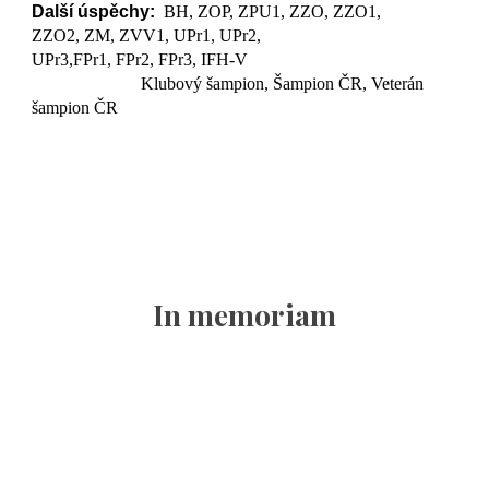
Další úspěchy:
BH, ZOP, ZPU1, ZZO, ZZO1,
ZZO2, ZM, ZVV1, UPr1, UPr2,
UPr3,FPr1, FPr2, FPr3, IFH-V
Klubový šampion, Šampion ČR, Veterán
šampion ČR
In memoria
m