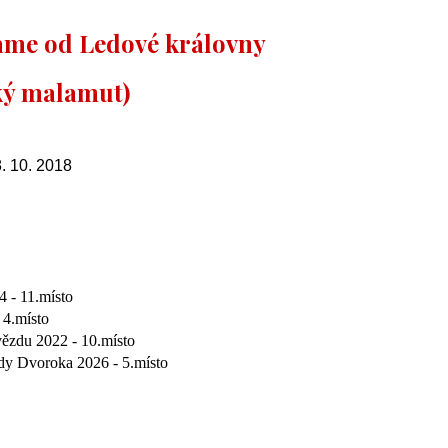
ame od Ledové královny
ký malamut)
8. 10. 2018
4 - 11.místo
 4.místo
vězdu 202
2
-
10
.místo
ldy Dvoroka 2026 -
5
.místo