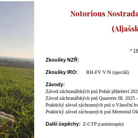
Notorious Nostrad
(Aljašs
* 1
Zkoušky NZŘ:
Zkoušky IRO:
RH-FV V/N (speciál)
Závody:
Závod záchranářských psů Pohár přátelství 202
Závod záchranářských psů Quaerere III. 2025 -
Praktický závod záchranných psů o Vánoční h
Praktický závod záchranných psů Memorial O
Další úspěchy:
Z-CTP (canisterapie)