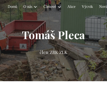
Domů
O nás
Členové
Akce
Výcvik
Novi
ip to main content
Skip to navigat
Tomáš Pleca
člen ZBK ZLK