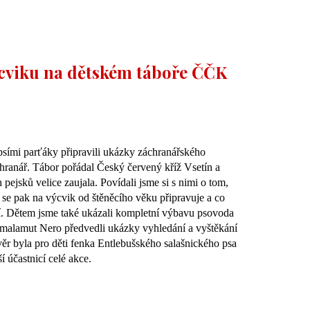
cviku na dětském táboře ČČK
 psími parťáky připravili ukázky záchranářského
hranář. Tábor pořádal Český červený kříž Vsetín a
h pejsků velice zaujala. Povídali jsme si s nimi o tom,
 se pak na výcvik od štěněcího věku připravuje a co
ší. Dětem jsme také ukázali kompletní výbavu psovoda
ký malamut Nero předvedli ukázky vyhledání a vyštěkání
ěr byla pro děti fenka Entlebušského salašnického psa
í účastnicí celé akce.