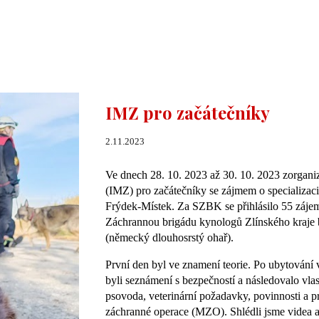
IMZ pro začátečníky
2.11.2023
Ve dnech 28. 10. 2023 až 30. 10. 2023 zorga
(IMZ) pro začátečníky se zájmem o specializa
Frýdek-Místek. Za SZBK se přihlásilo 55 zájem
Záchrannou brigádu kynologů Zlínského kraje
(německý dlouhosrstý ohař).
První den byl ve znamení teorie. Po ubytová
byli seznámení s bezpečností a následovalo vlas
psovoda, veterinární požadavky, povinnosti a p
záchranné operace (MZO). Shlédli jsme videa a