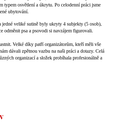
ným typem osvětlení a úkrytu. Po celodenní práci jsme
lené ubytování.
jedné veliké sutině byly ukryty 4 subjekty (5 osob),
ce odměnit psa a psovodi si navzájem figurovali.
častnit. Velké díky patří organizátorům, kteří měli vše
nám dávali zpětnou vazbu na naši práci a dotazy. Celá
různých organizací a složek probíhala profesionálně a
v