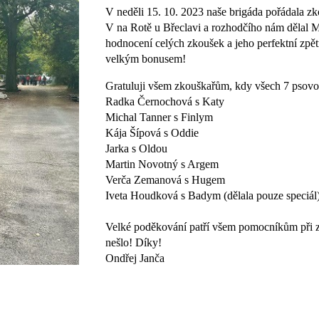
V neděli 15. 10. 2023 naše brigáda pořádala 
V na Rotě u Břeclavi a rozhodčího nám dělal M
hodnocení celých zkoušek a jeho perfektní zp
velkým bonusem!
Gratuluji všem zkouškařům, kdy všech 7 psovod
Radka Černochová s Katy
Michal Tanner s Finlym
Kája Šípová s Oddie
Jarka s Oldou
Martin Novotný s Argem
Verča Zemanová s Hugem
Iveta Houdková s Badym (dělala pouze speciál
Velké poděkování patří všem pomocníkům při zk
nešlo! Díky!
Ondřej Janča