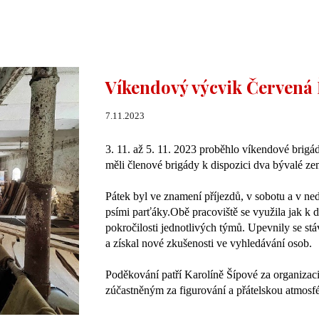
Víkendový výcvik Červená 
7.11.2023
3. 11. až 5. 11. 2023 proběhlo víkendové brigá
měli členové brigády k dispozici dva bývalé z
Pátek byl ve znamení příjezdů, v sobotu a v ned
psími parťáky.Obě pracoviště se využila jak k
pokročilosti jednotlivých týmů. Upevnily se stá
a získal nové zkušenosti ve vyhledávání osob.
Poděkování patří Karolíně Šípové za organiza
zúčastněným za figurování a přátelskou atmosfér