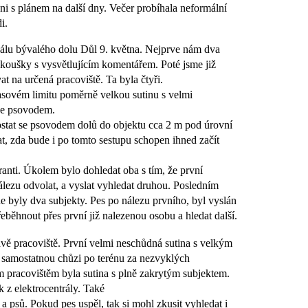
i s plánem na další dny. Večer probíhala neformální
i.
reálu bývalého dolu Důl 9. května. Nejprve nám dva
 zkoušky s vysvětlujícím komentářem. Poté jsme již
t na určená pracoviště. Ta byla čtyři.
asovém limitu poměrně velkou sutinu s velmi
se psovodem.
dostat se psovodem dolů do objektu cca 2 m pod úrovní
, zda bude i po tomto sestupu schopen ihned začít
ranti. Úkolem bylo dohledat oba s tím, že první
lezu odvolat, a vyslat vyhledat druhou.
Posledním
e byly dva subjekty. Pes po nálezu prvního, byl vyslán
eběhnout přes první již nalezenou osobu a hledat další.
vě pracoviště. První velmi neschůdná sutina s velkým
li samostatnou chůzi po terénu za nezvyklých
 pracovištěm byla sutina s plně zakrytým subjektem.
 z elektrocentrály. Také
a psů. Pokud pes uspěl, tak si mohl zkusit vyhledat i