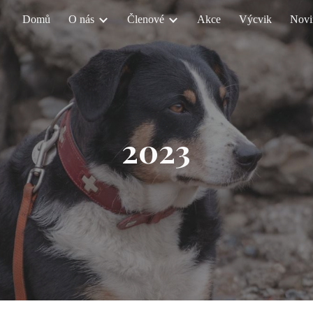
Domů
O nás
Členové
Akce
Výcvik
Novi
ip to main content
Skip to navigat
2023