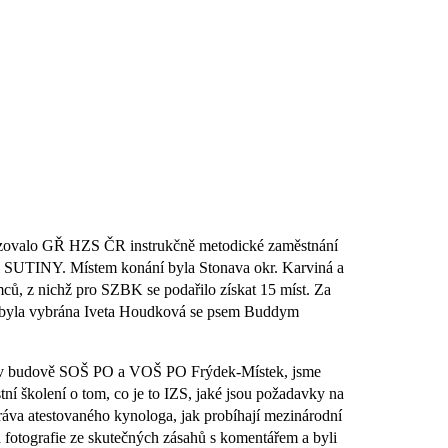
nizovalo GŘ HZS ČR instrukčně metodické zaměstnání
ci SUTINY. Místem konání byla Stonava okr. Karviná a
ců, z nichž pro SZBK se podařilo získat 15 míst. Za
 byla vybrána Iveta Houdková se psem Buddym
ní v budově SOŠ PO a VOŠ PO Frýdek-Místek, jsme
tní školení o tom, co je to IZS, jaké jsou požadavky na
ráva atestovaného kynologa, jak probíhají mezinárodní
 fotografie ze skutečných zásahů s komentářem a byli