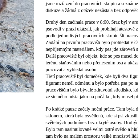
jsme rozřazení do pracovních skupin a seznámen
diskuze a žádná z otázek nezůstala bez odpověd
Druhý den začínala práce v 8:00. Sraz byl v a
psovodi v praxi ukázali, jak probíhají atestové
podle jednotlivých pracovních skupin šli pracova
Zadání na prvním pracovišti bylo prohledat v č
nepříjemným materiálem, kdy pes jde zároveň 
Další pracoviště byl objekt, kde se pes musel 
terénu slaňováním nebo přenesením psa a ukázat
pracovat a vyhledat osobu.
Třetí pracoviště byl domeček, kde byli dva figu
figurant neměl odměnu a bylo potřeba psa po ná
pracovištěm bylo bývalé zdravotní středisko, kd
ze stejného místa jako na počátku, kdy musel př
Po krátké pauze začaly noční práce. Tam byla d
sklonem, která byla osvětlená, kde si psi zkusi
světelných podmínek bez ukryté osoby. Druhým
Bylo tam nasimulované velmi ostré světlo a hluk
tam bylo na malém prostoru velké množství lidí 