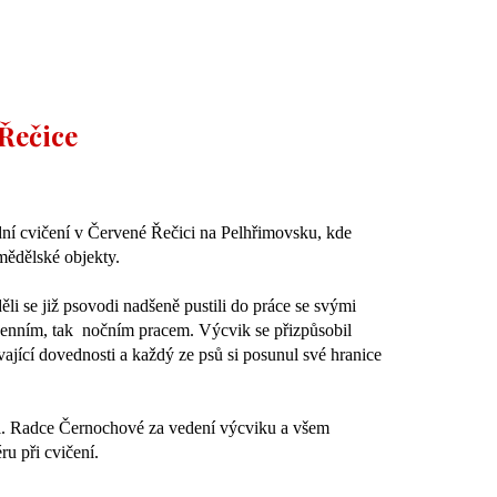
Řečice
dní cvičení v Červené Řečici na Pelhřimovsku, kde
emědělské objekty.
ěli se již psovodi nadšeně pustili do práce se svými
 denním, tak nočním pracem. Výcvik se přizpůsobil
vající dovednosti a každý ze psů si posunul své hranice
ci. Radce Černochové za vedení výcviku a všem
u při cvičení.