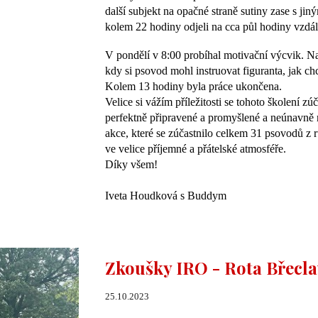
další subjekt na opačné straně sutiny zase s ji
kolem 22 hodiny odjeli na cca půl hodiny vzdá
V pondělí v 8:00 probíhal motivační výcvik. Na 
kdy si psovod mohl instruovat figuranta, jak ch
Kolem 13 hodiny byla práce ukončena.
Velice si vážím příležitosti se tohoto školení zú
perfektně připravené a promyšlené a neúnavně 
akce, které se zúčastnilo celkem 31 psovodů z 
ve velice příjemné a přátelské atmosféře.
Díky všem!
Iveta Houdková s Buddym
Zkoušky IRO - Rota Břecla
25.10.2023