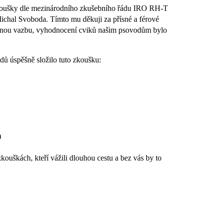
zkoušky dle mezinárodního zkušebního řádu IRO RH-T
ichal Svoboda. Tímto mu děkuji za přísné a férové
ětnou vazbu, vyhodnocení cviků našim psovodům bylo
ů úspěšně složilo tuto zkoušku:
)
ouškách, kteří vážili dlouhou cestu a bez vás by to