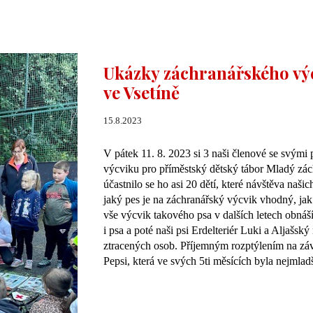
Ukázky záchranářského vý
ve Vsetíně
15.8.2023
V pátek 11. 8. 2023 si 3 naši členové se svými
výcviku pro příměstský dětský tábor Mladý zác
účastnilo se ho asi 20 dětí, které návštěva našic
jaký pes je na záchranářský výcvik vhodný, jak
vše výcvik takového psa v dalších letech obná
i psa a poté naši psi Erdelteriér Luki a Aljašs
ztracených osob. Příjemným rozptýlením na záv
Pepsi, která ve svých 5ti měsících byla nejmladš